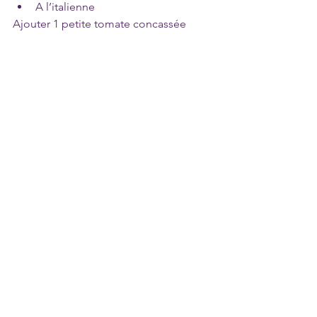
A l’italienne
Ajouter 1 petite tomate concassée 
finement, 1 gousse d’ail pressée et 1 
tasse de basilic ciselé finement
A toi de jouer ... pour trouver ta saveur 
préférée !