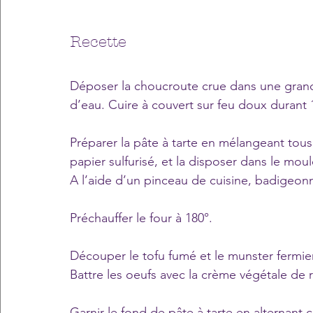
Recette
Déposer la choucroute crue dans une grande 
d’eau. Cuire à couvert sur feu doux duran
Préparer la pâte à tarte en mélangeant tous l
papier sulfurisé, et la disposer dans le moul
A l’aide d’un pinceau de cuisine, badigeonn
Préchauffer le four à 180°.
Découper le tofu fumé et le munster fermier
Battre les oeufs avec la crème végétale de r
Garnir le fond de pâte à tarte en alternant