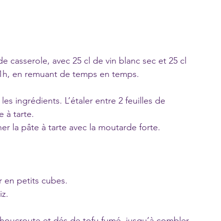
casserole, avec 25 cl de vin blanc sec et 25 cl 
t 1h, en remuant de temps en temps.
es ingrédients. L’étaler entre 2 feuilles de 
e à tarte.
er la pâte à tarte avec la moutarde forte.
 en petits cubes.
iz.
 choucroute et dés de tofu fumé, jusqu’à combler 