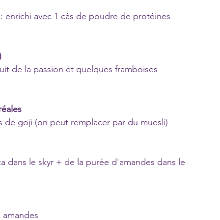
f : enrichi avec 1 càs de poudre de protéines 
)
fruit de la passion et quelques framboises 
réales
es de goji (on peut remplacer par du muesli)
olza dans le skyr + de la purée d'amandes dans le 
ux amandes