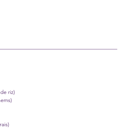
de riz)
nems)
ais) 